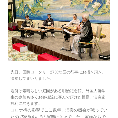
先日、国際ロータリー2750地区の行事にお招き頂き、
演奏してまいりました。
場所は素晴らしい庭園がある明治記念館。外国人留学
生の参加も多くお客様達に喜んで頂けた模様。演奏家
冥利に尽きます。
コロナ禍の影響でここ数年、演奏の機会が減ってい
たので家族4人での演奏は久々でした。家族ならで