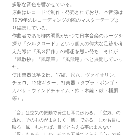
多彩な音色を響かせている。
原曲はレコードで制作・発売されており、本音源は
1979年のレコーディングの際のマスターテープよ
り編集している。
作曲者である柳内調風がかつて日本音楽のルーツを
探り『シルクロード』という個人の偉大な足跡を考
えた際に『風３部作』の構想を思い発ち、それが
『風散抄』『風籟章』『風飛翔』へと展開していっ
た。
使用楽器は箏２部、17絃、尺八、ヴァイオリン、
チェロ、12絃ギター、打楽器（タブラ・ボンゴ・
カバサ・ウィンドチャイム・鈴・木鐘・鼓・桶胴
等）。
「音」は空気の振動で発生し耳に伝わる。「空気」の
流れ、そのものがまさしく「風」である。しかも目に
映る「風」もあれば、目でとらえる事の出来ない
「風」もある。しかしそれも五感でとらえ「心」で感