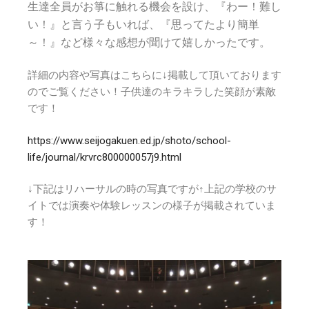
生達全員がお箏に触れる機会を設け、『わー！難し
い！』と言う子もいれば、『思ってたより簡単
～！』など様々な感想が聞けて嬉しかったです。
詳細の内容や写真はこちらに↓掲載して頂いております
のでご覧ください！子供達のキラキラした笑顔が素敵
です！
https://www.seijogakuen.ed.jp/shoto/school-
life/journal/krvrc800000057j9.html
↓下記はリハーサルの時の写真ですが↑上記の学校のサ
イトでは演奏や体験レッスンの様子が掲載されていま
す！