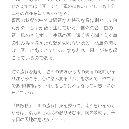
じさえすれば「耳」でも「風のにおい」としても十分
にその存在を知る音ができる。
普段の状態の中では騒音など特殊な音は別として何
らかの「音」が必ず生じている。自然の音、虫の
音、鳥のさえずり、生活の音、遠く近く聞こえる車
の軋み等々考えたら数え切れないほど、私達の周り
は「音」にあふれている。すなわち「風」が巻き起
こっているのである。
時の流れを越え、悠久の彼方から古の先達の叱咤が降
り注ぐ今こそ、心に染み渡る「風」を求めて、作曲者
である柳内は今、何かをしなければならない思いにか
られている。
『風散抄』：風の流れに身を委ねて、遠く思いをめぐ
らせば、名も知らぬ花の散りそむる、胸の鼓動は、来
る日の天地の息吹か・・・。