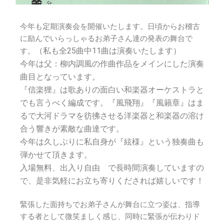
今年も定期演奏会を開催いたします。日頃からお稽古
に励んでいらっしゃるお弟子さん達の発表の舞台で
（私も全25曲中11曲は演奏いたします）
す。
今年は父：柳内調風の作曲作品をメインにした演奏
曲目となっています。
『信楽狸』は歌ありの面白い和楽器オーケストラと
でも言うべく編成です。『風飛翔』『風籟章』はま
るで大河ドラマを彷彿させる洋楽器と和楽器の溶け
合う響きが素敵な曲達です。
今年は久しぶりに私自身が『絃様』という独奏曲も
弾かせて頂きます。
入場無料、出入り自由 で長時間演奏していますの
で、是非気軽にお立ち寄りくだされば嬉しいです！
緊張した面持ちでお弟子さんが舞台に立つ姿は、指導
する者として微笑ましく感じ、同時に緊張が伝わりド