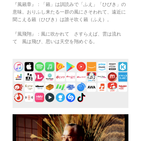
『風籟章』：「籟」は訓読みで「ふえ」「ひびき」の
意味。おりふし来たる一群の風にさそわれて、遠近に
聞こえる籟（ひびき）は誰そ吹く籟（ふえ）。
『風飛翔』：風に吹かれて さすらえば、雲は流れ
て 風は飛び、思いは天空を翔めぐる。