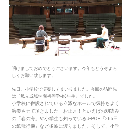
明けましておめでとうございます。今年もどうぞよろ
しくお願い致します。
先日、小学校で演奏してまいりました。今回の訪問先
は『私立成城学園初等学校6年生』でした。
小学校に併設されている立派なホールで気持ちよく
演奏させて頂きました。お正月！といえばお馴染み
の「春の海」や小学生も知っているJ-POP『365日
の紙飛行機』など多岐に渡りました。そして、小学