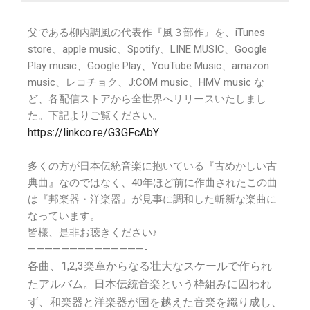
父である柳内調風の代表作『風３部作』を、iTunes
store、apple music、Spotify、LINE MUSIC、Google
Play music、Google Play、YouTube Music、amazon
music、レコチョク、J:COM music、HMV music な
ど、各配信ストアから全世界へリリースいたしまし
た。下記よりご覧ください。
https://linkco.re/G3GFcAbY
多くの方が日本伝統音楽に抱いている『古めかしい古
典曲』なのではなく、40年ほど前に作曲されたこの曲
は『邦楽器・洋楽器』が見事に調和した斬新な楽曲に
なっています。
皆様、是非お聴きください♪
——————————————-
各曲、1,2,3楽章からなる壮大なスケールで作られ
たアルバム。日本伝統音楽という枠組みに囚われ
ず、和楽器と洋楽器が国を越えた音楽を織り成し、