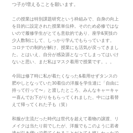
つ子が増えることを願います。
この授業は特別課題研究という枠組みで、自身の向上
を目的に設定された授業単位枠。そのため必修ではな
いので履修学生がとても意欲的であり、座学&実技の
少人数制にして、しっかり学んでもらっています。
コロナでの制約が解け、授業にも活気が戻ってきまし
た。とはいえ、自分が感染源となってしまってはいけ
ないと思い、まだ私はマスク着用で授業です。。。
今回は修了時に私が着たくなった&着用せずタンスの
肥やしとなっていた30着位の洋服を学生達に「自由に
持って行って〜」と渡したところ、みんなキャーキャ
ー喜んでお下がりをもらってくれました。中には着替
えて帰ってくれた子も（笑）
和服が主流だった時代は世代を超えて着物の譲渡、リ
メイクは当たり前でしたが、洋服でもこのように若者
達が引き継いで着てくれることがとても嬉しかったで