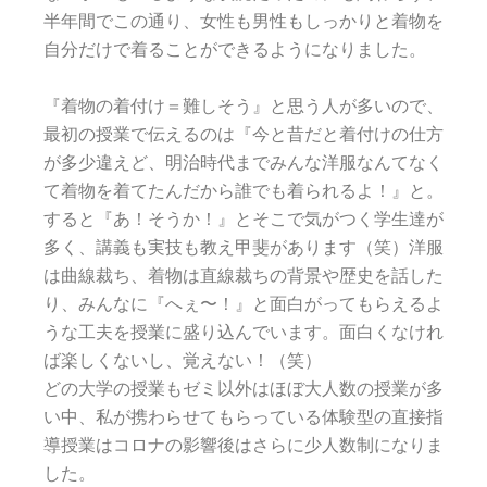
半年間でこの通り、女性も男性もしっかりと着物を
自分だけで着ることができるようになりました。
『着物の着付け＝難しそう』と思う人が多いので、
最初の授業で伝えるのは『今と昔だと着付けの仕方
が多少違えど、明治時代までみんな洋服なんてなく
て着物を着てたんだから誰でも着られるよ！』と。
すると『あ！そうか！』とそこで気がつく学生達が
多く、講義も実技も教え甲斐があります（笑）
洋服
は曲線裁ち、着物は直線裁ちの背景や歴史を話した
り、みんなに『へぇ〜！』と面白がってもらえるよ
うな工夫を授業に盛り込んでいます。面白くなけれ
ば楽しくないし、覚えない！（笑）
どの大学の授業もゼミ以外はほぼ大人数の授業が多
い中、私が携わらせてもらっている体験型の直接指
導授業はコロナの影響後はさらに少人数制になりま
した。