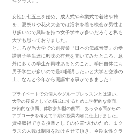
性クラス』。
女性は七五三を始め、成人式や卒業式で着物や袴
を、夏祭りや花火大会では浴衣を着る機会が男性よ
り多いので興味を持つ女子学生が多いだろうと私も
大学も思っておりました。
ところが当大学での別授業『日本の伝統音楽』の受
講男子学生達に興味の有無を聞いてみたところ、意
外に多くの学生が興味あるとのこと。学部自体にも
男子学生が多いので是非開講したいと大学と交渉の
上、なんと今年から開講する事ができました！
プライベートでの個人やグループレッスンとは違い、
大学の授業としての構成にするために学術的な側面、
技術的な側面、体験参加型の側面、あらゆる面からの
アプローチを考えて半期の授業内容に仕上げました。
資格取得できる授業としての位置づけのため、１ク
ラスの人数は制限を設けさせて頂き、今期女性クラ