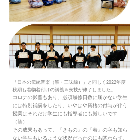
「日本の伝統音楽（箏・三味線）」と同じく2022年度
秋期も着物着付けの講義＆実技が修了しました。
コロナの影響もあり、必須履修日数に届かない学生
には特別補講をしたり、いやはや資格の付与が伴う
授業はそれだけ学生にも指導者にも厳しいです
（笑）
その成果もあって、『きもの』の『着』の字も知ら
ない学生もいるような状況だったのにも関わらず、