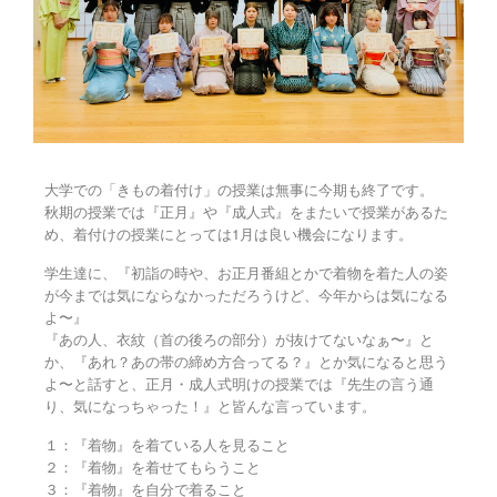
大学での「きもの着付け」の授業は無事に今期も終了です。
秋期の授業では『正月』や『成人式』をまたいで授業があるた
め、着付けの授業にとっては1月は良い機会になります。
学生達に、『初詣の時や、お正月番組とかで着物を着た人の姿
が今までは気にならなかっただろうけど、今年からは気になる
よ〜』
『あの人、衣紋（首の後ろの部分）が抜けてないなぁ〜』と
か、『あれ？あの帯の締め方合ってる？』とか気になると思う
よ〜と話すと、
正月・成人式明けの授業では『先生の言う通
り、気になっちゃった！』と皆んな言っています。
１：『着物』を着ている人を見ること
２：『着物』を着せてもらうこと
３：『着物』を自分で着ること