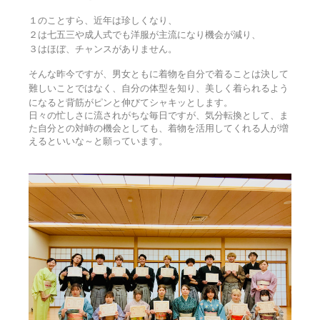
１のことすら、近年は珍しくなり、
２は七五三や成人式でも洋服が主流になり機会が減り、
３はほぼ、チャンスがありません。
そんな昨今ですが、男女ともに着物を自分で着ることは決して
難しいことではなく、自分の体型を知り、美しく着られるよう
になると背筋がピンと伸びてシャキッとします。
日々の忙しさに流されがちな毎日ですが、気分転換として、ま
た自分との対峙の機会としても、着物を活用してくれる人が増
えるといいな～と願っています。