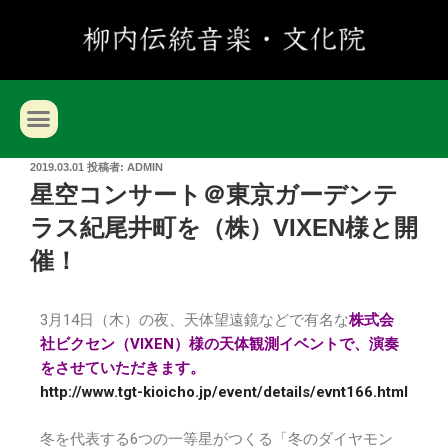
2019.03.01
投稿者:
ADMIN
星空コンサート＠東京ガーデンテ
ラス紀尾井町を（株）VIXEN様と開
催！
3月14日（木）の夜、天体望遠鏡などで有名な
株式会
社ビクセン（VIXEN）様の天体観測イベントで、演奏
をさせていただきます。
http://www.tgt-kioicho.jp/event/details/evnt166.html
冬を代表する6つの一等星がつくる「冬のダイヤモン