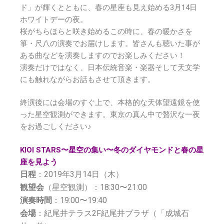
ド」が輝くとともに、春の星座も見え始める3月14日
ホワイトデーの夜。
桜がちらほらと咲き始めるこの時に、春の暖かさを
箏・尺八の演奏でお届けします。皆さんも聴いた事が
ある曲などを演奏しますのでお楽しみください！
演奏だけではなく、日本伝統音楽・楽器そして天文学
にも触れながらお話もさせて頂きます。
終演後には会場のすぐ上で、本格的な天体望遠鏡を使
った星空観測ができます。東京の真ん中で贅沢な一夜
をお過ごしください♪
KIOI STARS〜星空の集い〜冬のダイヤモンドと春の星
座を見よう
日程
：2019年3月14日（木）
観望会
（星空観測）：18:30〜21:00
演奏時間
：19:00〜19:40
会場
：紀尾井テラス2F紀尾井プラザ（「成城石