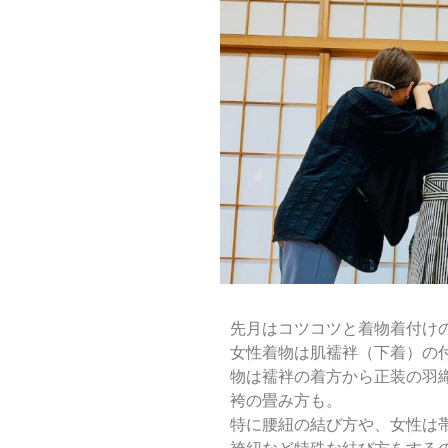
先月はコツコツと着物着付け
女性着物は肌襦袢（下着）の
物は襦袢の着方から正装の羽
袴の畳み方も。
特に腰紐の結び方や、女性は