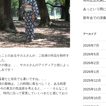
周年記念式典
あっという間
新年会での演
アーカイブ
2026年7月
2026年5月
たことのあるサカエさんが、ご自身の作品を制作す
した。
2026年2月
その後は、、、サカエさんのアイディアと技によっ
しみです！
2026年1月
猛暑だと浴衣でも暑いですね。。。
2025年12月
類の着物は、この時期に着るべし！と、ある程度
と今の東京の気温差を考えると、・・・そんなこと
2025年11月
も、時代に沿って変更していくべきだと感じており
2025年10月