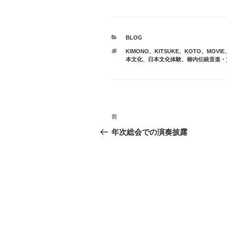
BLOG
KIMONO
、
KITSUKE
、
KOTO
、
MOVIE
本文化
、
日本文化体験
、
柳内伝統音楽・
前
年次総会での演奏披露