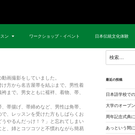
ッスン
ワークショップ・イベント
日本伝統文化体験
の動画撮影をしていました。
最近の投稿
付け方から名古屋帯を結ぶまで。男性着
織袴まで。男女ともに襦袢、着物、帯、
日本語学校で
大学のオープ
帯、帯揚げ、帯締めなど、男性は角帯、
ので、レッスンを受けた方もしばらくお
周年記念式典
どうやるんだっけ！？」と忘れてしまい
あっという間
にと、姉とコツコツと不慣れながら簡易