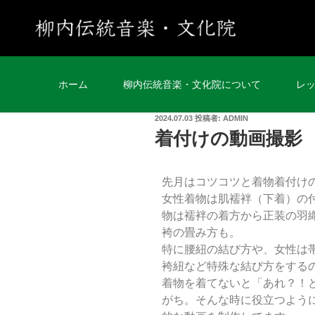
ホーム
柳内伝統音楽・文化院について
レ
2024.07.03
投稿者:
ADMIN
着付けの動画撮影
先月はコツコツと着物着付け
女性着物は肌襦袢（下着）の
物は襦袢の着方から正装の羽
袴の畳み方も。
特に腰紐の結び方や、女性は
袴紐など特殊な結び方をする
着物を着てないと「あれ？！
がち。
そんな時に役立つよう