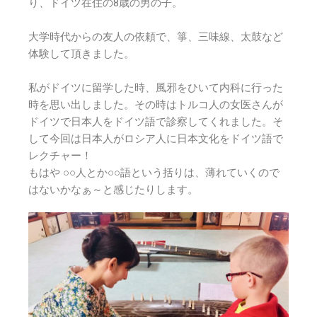
り、ドイツ在住の8歳の男の子。
大学時代からの友人の依頼で、箏、三味線、太鼓など
体験して頂きました。
私がドイツに留学した時、風邪をひいて内科に行った
時を思い出しました。その時はトルコ人の女医さんが
ドイツで日本人をドイツ語で診察してくれました。そ
して今回は日本人がロシア人に日本文化をドイツ語で
レクチャー！
もはや ○○人とか○○語という括りは、薄れていくので
はないかなぁ～と感じたりします。