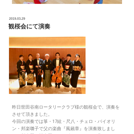
2019.03.29
観桜会にて演奏
昨日世田谷南ロータリークラブ様の観桜会で、演奏を
させて頂きました。
今回の演奏では箏・17絃・尺八・チェロ・バイオリ
ン・邦楽囃子で父の楽曲『風籟章』を演奏致しまし