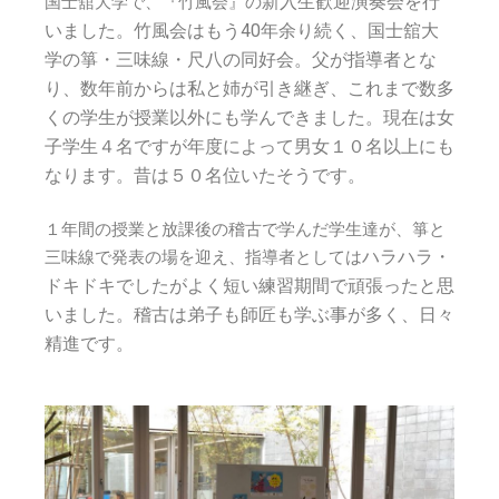
新入生歓迎演奏会を行
国士舘大学で、『竹風会』の
いました。
竹風会はもう40年余り続く、国士舘大
学の箏・三味線・尺八の同好会。
父が指導者とな
り、数年前からは私と姉が引き継ぎ、これまで数多
くの学生が授業以外にも学んできました。
現在は女
子学生４名ですが年度によって男女１０名以上にも
なります。昔は５０名位いたそうです。
１年間の授業と放課後の稽古で学んだ学生達が、箏と
ハラハラ・
三味線で発表の場を迎え、指導者としては
ドキドキでしたがよく短い練習期間で頑張ったと思
いました。
稽古は弟子も師匠も学ぶ事が多く、日々
精進です。