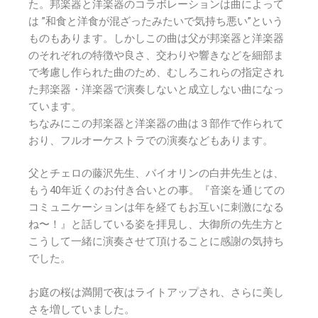
た。邦楽器と洋楽器のコラボレーションは曲によって
は ”和食と洋食が混ざったみたいで気持ち悪い”という
ものもあります。しかしこの曲は父が邦楽器と洋楽器
のそれぞれの特徴や良さ、交わりや響きなどを細部ま
で考慮し作られた曲のため、むしろこれらの指定され
た邦楽器・洋楽器で演奏しないと成立しない曲になっ
ています。
ちなみにこの邦楽器と洋楽器の曲は３部作で作られて
おり、フルオーケストラでの演奏などもあります。
父とチェロの藤沢先生、バイオリンの白井先生とは、
もう40年近くのお付き合いとの事。『音楽を通じての
コミュニケーションは年を経てもお互いに刺激になる
ね〜！』と話している姿を拝見し、大御所の先生方と
こうして一緒に演奏させて頂けることに感謝の気持ち
でした。
お庭の桜は満開で夜はライトアップされ、さらに美し
さを増していました。