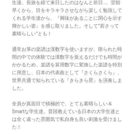
生達。長旅を経て来日したのはなんと前日…。翌朝
早くから、目をキラキラさせながら楽しく勉強して
くれる学生達から、『興味があることに関心を示す
輝かしい姿』を感じ取りました。そして”若さって
素晴らしい”とも！
通常お箏の楽譜は漢数字を使いますが、限られた時
間の中での体験では漢数字を覚えるだけでも時間が
かかるため、楽譜を算用数字に変換した楽譜を特別
に用意し、日本の代表曲として『さくらさくら』、
世界共通で知られている『きらきら星』を演奏しま
した。
全員が真面目で積極的で、とても素晴らしい＆
Smartな学生達。普段教えている日本の大学生達と
は全く違った雰囲気で私自身も良い刺激を受けまし
た！