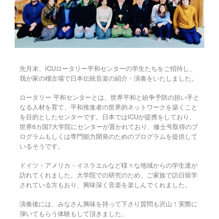
先月末、ICUロータリー平和センターの学生たちをご招待し、
我が家の稽古場で日本伝統音楽の紹介・演奏をいたしました。
ロータリー 平和センターとは、世界平和と紛争予防の担い手と
なる人材を育て、平和推進者の世界的ネットワークを築くこと
を目的としたセンターです。日本ではICUが提携をしており、
世界6カ国7大学院にセンターが置かれており、修士号取得のプ
ログラムもしくは専門能力開発のためのプログラムを提供して
いるそうです。
ドイツ・アメリカ・イスラエルなど様々な地域からの学生達が
訪れてくれました。大学院での研究のため、ご家族で訪日留学
されている方もおり、興味深く音楽を楽しんでくれました。
演奏後には、みなさん興味を持って下さり質問も沢山！実際に
弾いてもらう体験もして頂きました。