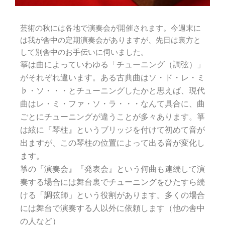
芸術の秋には各地で演奏会が開催されます。今週末に
は我が舎中の定期演奏会がありますが、先日は裏方と
して別舎中のお手伝いに伺いました。
箏は曲によっていわゆる「チューニング（調弦）」
がそれぞれ違います。ある古典曲はソ・ド・レ・ミ
♭・ソ・・・とチューニングしたかと思えば、現代
曲はレ・ミ・ファ・ソ・ラ・・・なんて具合に、曲
ごとにチューニングが違うことが多々あります。箏
は絃に『琴柱』というブリッジを付けて初めて音が
出ますが、この琴柱の位置によって出る音が変化し
ます。
箏の『演奏会』『発表会』という何曲も連続して演
奏する場合には舞台裏でチューニングをひたすら続
ける「調弦師」という役割があります。
多くの場合
には舞台で演奏する人以外に依頼します（他の舎中
の人など）