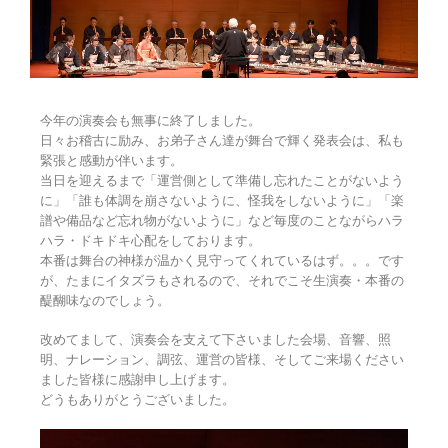
今年の演奏会も無事に終了しました。
日々お稽古に励み、お弟子さん達が舞台で輝く発表会は、私も
緊張と感動が伴います。
当日を迎えるまで「運営側として準備し忘れたことがないよう
に」「誰も体調を崩さないように、怪我をしないように」「楽
譜や備品など忘れ物がないように」など毎度のことながらハラ
ハラ・ドキドキ心配をしております。
本番は舞台の神様が温かく見守ってくれているはず。。。です
が、たまにイタズラもされるので、それでこそ生演奏・本番の
醍醐味なのでしょう。
改めてまして、演奏会を支えて下さいました会場、音響、照
明、ナレーション、調弦、運営の皆様、そしてご来場ください
ました皆様に感謝申し上げます。
どうもありがとうございました。