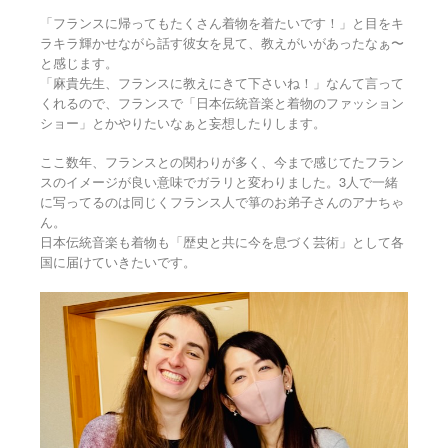
「フランスに帰ってもたくさん着物を着たいです！」と目をキ
ラキラ輝かせながら話す彼女を見て、教えがいがあったなぁ〜
と感じます。
「麻貴先生、フランスに教えにきて下さいね！」なんて言って
くれるので、フランスで「日本伝統音楽と着物のファッション
ショー」とかやりたいなぁと妄想したりします。
ここ数年、フランスとの関わりが多く、今まで感じてたフラン
スのイメージが良い意味でガラリと変わりました。3人で一緒
に写ってるのは同じくフランス人で箏のお弟子さんのアナちゃ
ん。
日本伝統音楽も着物も「歴史と共に今を息づく芸術」として各
国に届けていきたいです。