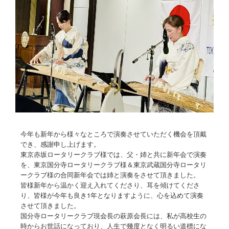
今年も新年から様々なところで演奏させていただく機会を頂戴
でき、感謝申し上げます。
東京赤坂ロータリークラブ様では、父・姉と共に新年会で演奏
を、東京国分寺ロータリークラブ様＆東京武蔵国分寺ロータリ
ークラブ様の合同新年会では姉と演奏をさせて頂きました。
皆様新年から温かく迎え入れてくださり、耳を傾けてくださ
り、皆様が今年も良き1年となりますように、心を込めて演奏
させて頂きました。
国分寺ロータリークラブ現会長の萩原会長には、私が高校生の
時からお世話になっており、人生で幾度となく明るい道標にな