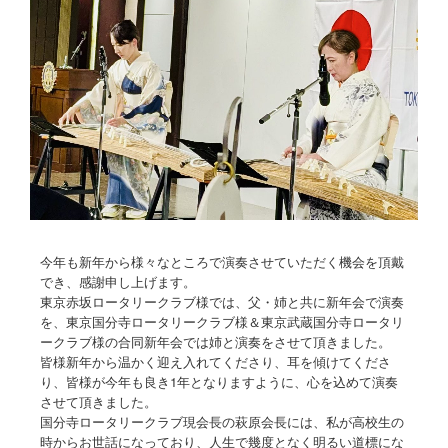
今年も新年から様々なところで演奏させていただく機会を頂戴
でき、感謝申し上げます。
東京赤坂ロータリークラブ様では、父・姉と共に新年会で演奏
を、東京国分寺ロータリークラブ様＆東京武蔵国分寺ロータリ
ークラブ様の合同新年会では姉と演奏をさせて頂きました。
皆様新年から温かく迎え入れてくださり、耳を傾けてくださ
り、皆様が今年も良き1年となりますように、心を込めて演奏
させて頂きました。
国分寺ロータリークラブ現会長の萩原会長には、私が高校生の
時からお世話になっており、人生で幾度となく明るい道標にな