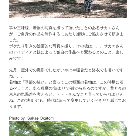
箏や三味線、着物の写真を撮って頂いたことのあるサカエさん
が、ご自身の作品を制作するにあたり撮影にご協力させて頂きま
した。
ボケたり引きの絵画的な写真を撮り、その後は、、、サカエさん
のアイディアと技によって独自の作品へと変わるとのこと。楽し
みです！
先月、屋外での撮影でしたがいやはや猛暑だと浴衣でも暑いです
ね。。。
着物は『季節の装い』と言ってこの種類の着物は、この時期に着
るべし！と、ある程度の”決まり”が昔からあるのですが、昔と今の
東京の気温差を考えると、・・・そんなこと言っていられません
ね。この”決まり”も、時代に沿って変更していくべきだと感じてお
ります。
Photo by Sakae Okatomi