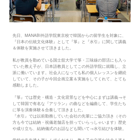
先日、MANABI外語学院東京校で韓国からの留学生を対象に、
『日本の伝統文化体験』として『箏』と『水引』に関して講義
＆体験を実施させて頂きました。
私が教員を勤めている国士舘大学で箏・三味線の部活にも入っ
ていた教え子が、日本語教員としてこの外語学院に就職し、立
派に働いています。社会人になっても私の個人レッスンを継続
していて、その子が今回企画立案＆実施をしてくれて、とても
感動しました。
『箏』では歴史・構造・文化背景などを中心にまずは講義→そ
して韓国で有名な『アリラン』の曲などを編曲して、学生たち
に箏を演奏体験＆合奏して頂きました。
『水引』では以前勤務していた会社の先輩にご協力頂き（その
方も今では結納・祝儀老舗店を担っていらっしゃいます）歴史
や成り立ち、結納儀式のお話なども聞いて→水引結びを体験。