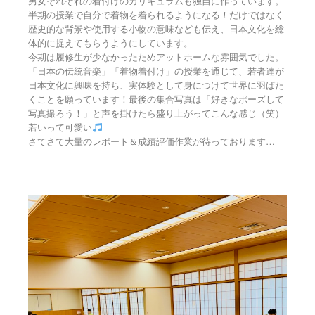
男女それぞれの着付けのカリキュラムも独自に作っています。
半期の授業で自分で着物を着られるようになる！だけではなく
歴史的な背景や使用する小物の意味なども伝え、日本文化を総
体的に捉えてもらうようにしています。
今期は履修生が少なかったためアットホームな雰囲気でした。
「日本の伝統音楽」「着物着付け」の授業を通じて、若者達が
日本文化に興味を持ち、実体験として身につけて世界に羽ばた
くことを願っています！最後の集合写真は「好きなポーズして
写真撮ろう！」と声を掛けたら盛り上がってこんな感じ（笑）
若いって可愛い
…
さてさて大量のレポート＆成績評価作業が待っております