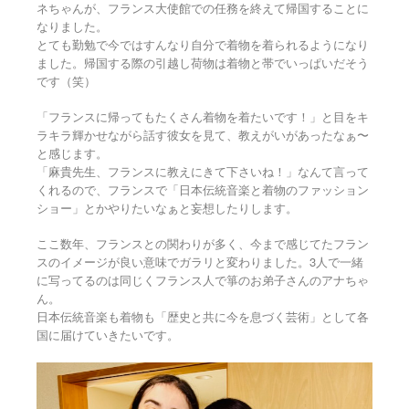
ネちゃんが、フランス大使館での任務を終えて帰国することに
なりました。
とても勤勉で今ではすんなり自分で着物を着られるようになり
ました。帰国する際の引越し荷物は着物と帯でいっぱいだそう
です（笑）
「フランスに帰ってもたくさん着物を着たいです！」と目をキ
ラキラ輝かせながら話す彼女を見て、教えがいがあったなぁ〜
と感じます。
「麻貴先生、フランスに教えにきて下さいね！」なんて言って
くれるので、フランスで「日本伝統音楽と着物のファッション
ショー」とかやりたいなぁと妄想したりします。
ここ数年、フランスとの関わりが多く、今まで感じてたフラン
スのイメージが良い意味でガラリと変わりました。3人で一緒
に写ってるのは同じくフランス人で箏のお弟子さんのアナちゃ
ん。
日本伝統音楽も着物も「歴史と共に今を息づく芸術」として各
国に届けていきたいです。