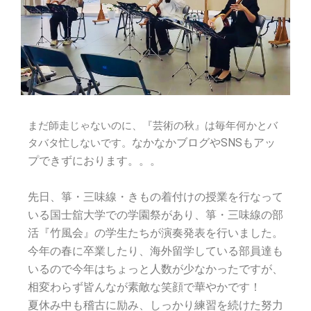
まだ師走じゃないのに、『芸術の秋』は毎年何かとバ
なかなかブログやSNSもアッ
タバタ忙しないです。
プできずにおります。。。
先日、箏・三味線・きもの着付けの授業を行なって
いる国士舘大学での学園祭があり、箏・三味線の部
活『竹風会』の学生たちが演奏発表を行いました。
今年の春に卒業したり、海外留学している部員達も
いるので今年はちょっと人数が少なかったですが、
相変わらず皆んなが素敵な笑顔で華やかです！
夏休み中も稽古に励み、しっかり練習を続けた努力