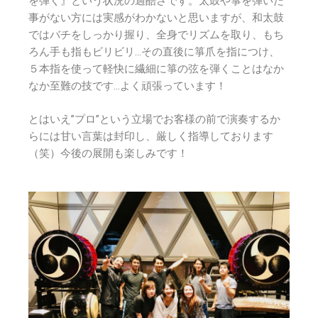
を弾く』という状況の過酷さです。太鼓や箏を弾いた
事がない方には実感がわかないと思いますが、和太鼓
ではバチをしっかり握り、全身でリズムを取り、もち
ろん手も指もビリビリ…その直後に箏爪を指につけ、
５本指を使って軽快に繊細に箏の弦を弾くことはなか
なか至難の技です…よく頑張っています！
とはいえ”プロ”という立場でお客様の前で演奏するか
らには甘い言葉は封印し、厳しく指導しております
（笑）今後の展開も楽しみです！