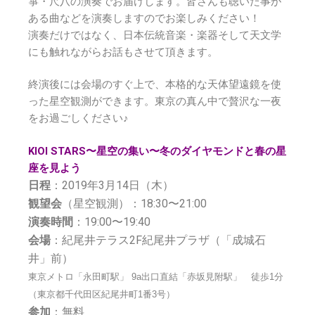
箏・尺八の演奏でお届けします。皆さんも聴いた事が
ある曲などを演奏しますのでお楽しみください！
演奏だけではなく、日本伝統音楽・楽器そして天文学
にも触れながらお話もさせて頂きます。
終演後には会場のすぐ上で、本格的な天体望遠鏡を使
った星空観測ができます。東京の真ん中で贅沢な一夜
をお過ごしください♪
KIOI STARS〜星空の集い〜冬のダイヤモンドと春の星
座を見よう
日程
：2019年3月14日（木）
観望会
（星空観測）：18:30〜21:00
演奏時間
：19:00〜19:40
会場
：紀尾井テラス2F紀尾井プラザ（「成城石
井」前）
東京メトロ「永田町駅」 9a出口直結
「赤坂見附駅」 徒歩1分
（
東京都千代田区紀尾井町1番3号）
参加
：無料