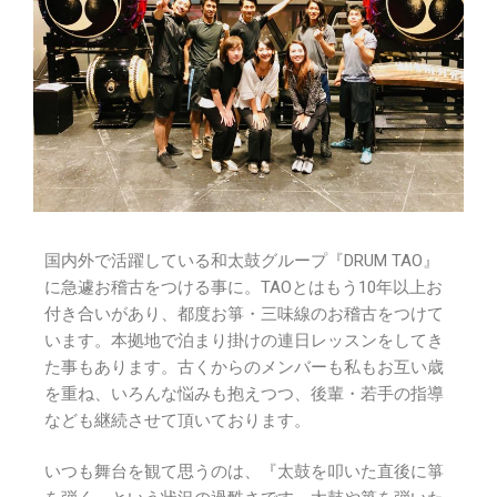
国内外で活躍している和太鼓グループ『DRUM TAO』
に急遽お稽古をつける事に。TAOとはもう10年以上お
付き合いがあり、都度お箏・三味線のお稽古をつけて
います。本拠地で泊まり掛けの連日レッスンをしてき
た事もあります。古くからのメンバーも私もお互い歳
を重ね、いろんな悩みも抱えつつ、後輩・若手の指導
なども継続させて頂いております。
いつも舞台を観て思うのは、『太鼓を叩いた直後に箏