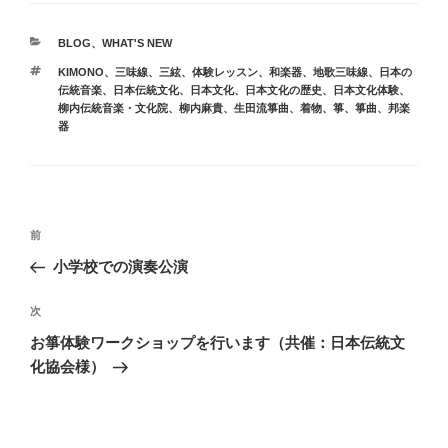
BLOG
、
WHAT'S NEW
KIMONO
、
三味線
、
三絃
、
体験レッスン
、
和楽器
、
地歌三味線
、
日本の
伝統音楽
、
日本伝統文化
、
日本文化
、
日本文化の歴史
、
日本文化体験
、
柳内伝統音楽・文化院
、
柳内麻貴
、
生田流箏曲
、
着物
、
箏
、
箏曲
、
邦楽
器
前
小学校での演奏公演
次
お箏体験ワークショップを行います（共催：日本伝統文
化協会様）